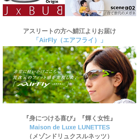
③ ＃AirFly ＃エアフライ
アスリートの方へ鯖江よりお届け
「AirFly（エアフライ）」
④ ＃メゾンドリュクス
『身につける喜び』『輝く女性』
Maison de Luxe LUNETTES
（メゾンドリュクスルネッツ）