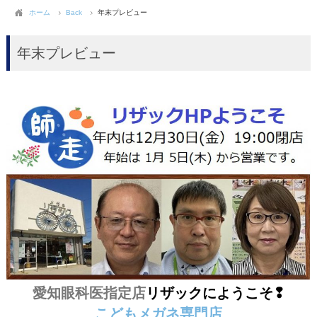
ホーム
Back
年末プレビュー
年末プレビュー
愛知眼科医指定店
リザックにようこそ❢
こどもメガネ専門店