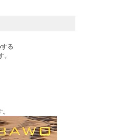
めする
す。
。
す。