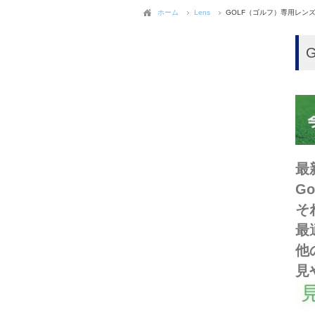
ホーム
Lens
GOLF（ゴルフ）専用レン
最
G
そ
最
他
見