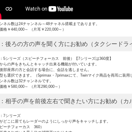
ンネル数は24チャンネル～48チャネル搭載まであります。
格￥440,000～ （片耳￥220,000～）
5：後ろの方の声を聞く方にお勧め（タクシードラ
：5シリーズ（スピーチフォーカス 前後）【7シリーズは360度】
からの声をきちんとキャッチ出来る機能が付いています。
後部座席の方と会話する場合に、会話を逃しません。
型も選択できます。（5primax・7primaxにて、Twinマイク商品を両耳に装
ンネル数は32チャンネルです。
格￥580,000～ （片耳290,000～）
6：相手の声を前後左右で聞きたい方にお勧め（カ
：7シリーズ
がどこに居てもレーダーのようにしっかり声をキャッチします。
ピーチフォーカス 360）