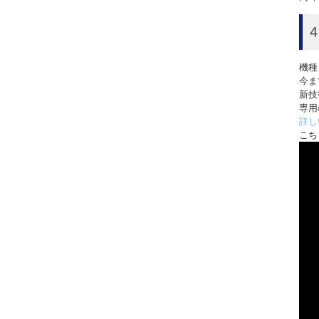
機種
今ま
新技
専用
詳し
こち