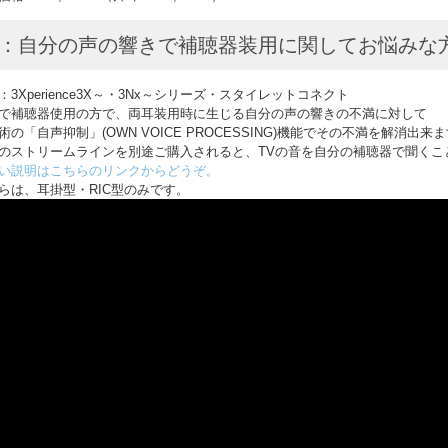
4：自分の声の響きで補聴器装用に関してお悩みな
：3Xperience3X～・3Nx～シリーズ・スタイレットコネクト
で補聴器使用の方で、両耳装用時に生じる自分の声の響きの不満に対して
術の「自声抑制」(OWN VOICE PROCESSING)機能でその不満を解消出来
のストリームラインを別途ご購入されると、TVの音を自分の補聴器で聞くこ
い説明はこちらのリンクからどうぞ。
らは、耳掛型・RIC型のみです。