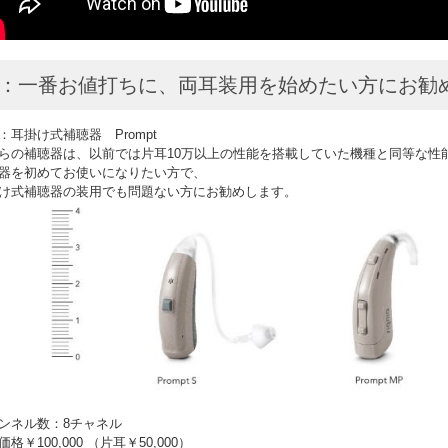
1：一番お値打ちに、両耳装用を始めたい方にお勧
：耳掛け式補聴器 Prompt
らの補聴器は、以前では片耳10万以上の性能を搭載していた機種と同等な性
器を初めてお使いになりたい方で、
け式補聴器の装用でも問題ない方にお勧めします。
ンネル数：8チャネル
格￥100,000 （片耳￥50,000）