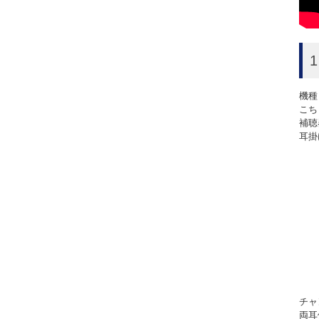
機種
こち
補聴
耳掛
チャ
両耳価