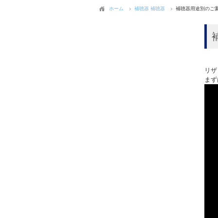
ホーム
補聴器
補聴器
補聴器用途別のご
リザ
まず