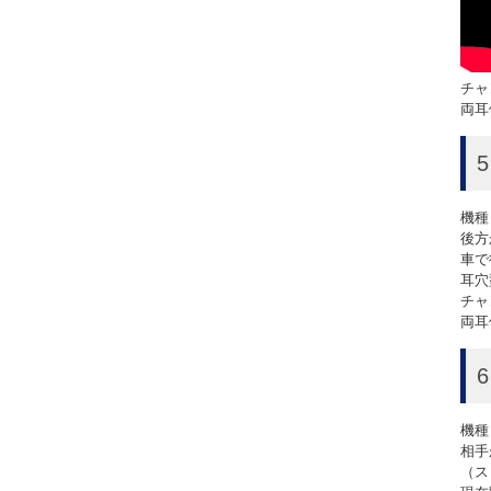
チャ
両耳価
機種
後方
車で
耳穴
チャ
両耳価
機種
相手
（ス