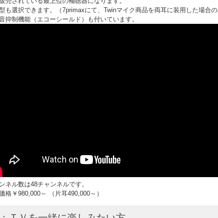
販売されている最上位の補聴器になります。
型も選択できます。（7primaxにて、Twinマイク商品を両耳に装用した場合
音抑制機能（エコーシールド）も付いています。
ンネル数は48チャンネルです。
格￥980,000～ （片耳490,000～）
7：ＴＶを一緒に楽しみたい方