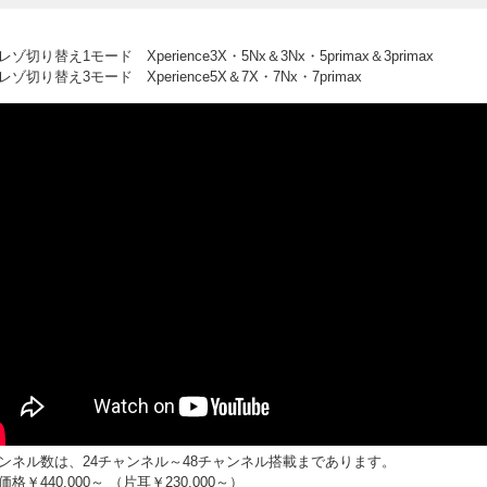
ゾ切り替え1モード Xperience3X・5Nx＆3Nx・5primax＆3primax
ゾ切り替え3モード Xperience5X＆7X・7Nx・7primax
ンネル数は、24チャンネル～48チャンネル搭載まであります。
格￥440,000～ （片耳￥230,000～）