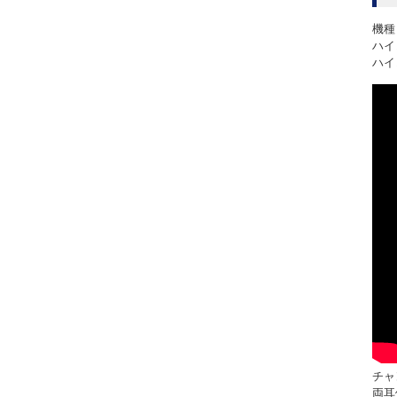
機種
ハイレ
ハイレ
チャ
両耳価