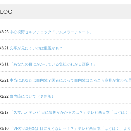
BLOG
/3/25
中心視野セルフチェック「アムスラーチャート」
/3/21
文字が見にくいのは乱視かも？
/3/11
「あなたの目にかかっている負担がわかる画像！」
/2/21
本当にあなたは白内障？医者によって白内障はころころ意見が変わる
/1/22
白内障について（更新版）
/1/17
「スマホとテレビ 目に負担がかかるのは？」テレビ西日本「はぐはぐ
/1/10
「VRや3D映像は 目に良くない～！？」テレビ西日本「はぐはぐ」よ