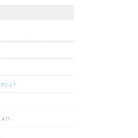
理由とは？
」より。
り。